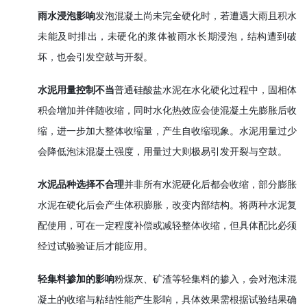
雨水浸泡影响
发泡混凝土尚未完全硬化时，若遭遇大雨且积水
未能及时排出，未硬化的浆体被雨水长期浸泡，结构遭到破
坏，也会引发空鼓与开裂。
水泥用量控制不当
普通硅酸盐水泥在水化硬化过程中，固相体
积会增加并伴随收缩，同时水化热效应会使混凝土先膨胀后收
缩，进一步加大整体收缩量，产生自收缩现象。水泥用量过少
会降低泡沫混凝土强度，用量过大则极易引发开裂与空鼓。
水泥品种选择不合理
并非所有水泥硬化后都会收缩，部分膨胀
水泥在硬化后会产生体积膨胀，改变内部结构。将两种水泥复
配使用，可在一定程度补偿或减轻整体收缩，但具体配比必须
经过试验验证后才能应用。
轻集料掺加的影响
粉煤灰、矿渣等轻集料的掺入，会对泡沫混
凝土的收缩与粘结性能产生影响，具体效果需根据试验结果确