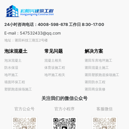
金融顾问
证供应
业，提供
三线支持
商，覆盖
一对一解
全球
决方案
100+国家
24小时咨询电话：4008-598-678 工作日 8:30-17:00
E-mail：547532433@qq.com
地址：莆田科技三期五2号楼
泡沫混凝土
常见问题
解决方案
泡沫混凝土
混凝土相关
莆田车库地坪施工
防水保湿
体育设施工程
莆田混凝土施工
地坪施工
地坪施工相关
莆田塑胶跑道操场施工
墙面环保工程
莆田防水工程
塑胶跑道操场施工
莆田商业装修
关注我们的微信公众号
官方公众号
官方小程序
客服微信