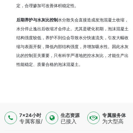
定，合理掺加可改善体积稳定性。
后期养护与水灰比控制
水分散失会直接造成发泡混凝土收缩，
水分停止逸出后收缩才会停止。尤其是硬化初期，泡沫混凝土
结构强度较低，养护不到位会导致水分快速流失，引发大幅收
缩与表面开裂，降低内部结构强度，并增加吸水性。因此水灰
比的控制至关重要，只有科学严谨地把控水灰比，才能生产出
性能稳定、质量合格的泡沫混凝土。
7×24小时
生态资源
专属服务体
服务
专属客服/
已接入
验
为大型高
技术专家/
16500+认
端制造