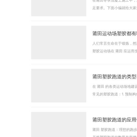
在莆田冬季混凝土施工中，
足要求。下面小编就给大家
砂、石)进行加热，使混凝
莆田运动场塑胶都有
人们常言生命在于锻炼，然
塑胶运动场在 莆田 应运
含哪些种类？又该如何区分
莆田塑胶跑道的类型
在 莆田 的各类运动场地
常见的塑胶跑道：1. 预
卓越的性能和良好的使用体
莆田塑胶跑道的应用
莆田 塑胶跑道：理想的跑