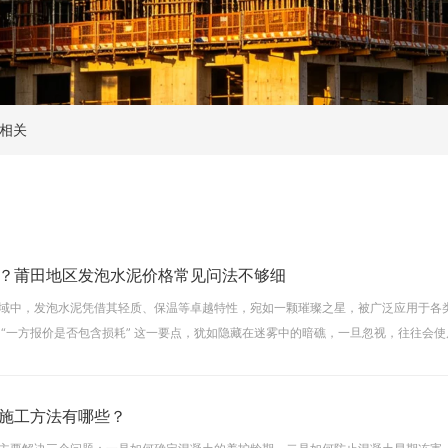
相关
？莆田地区发泡水泥价格常见问法不够细
域中，发泡水泥凭借其轻质、保温等卓越特性，宛如一颗璀璨之星，被广泛应用于各
 “一方报价是否包含损耗” 这一要点，犹如隐藏在迷雾中的暗礁，一旦忽视，往往会
常见问法，无疑是精准估算成本、有效规避纠纷的关键密钥。一、
施工方法有哪些？