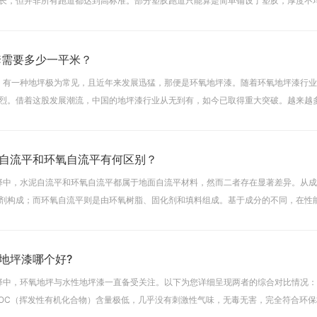
长，但并非所有跑道都达到高标准。部分塑胶跑道只能算是简单铺设了塑胶，厚度不
现脚步踩空的情况。还有不少塑胶跑道因长期缺乏维
套需要多少一平米？
中，有一种地坪极为常见，且近年来发展迅猛，那便是环氧地坪漆。随着环氧地坪漆行
烈。借着这股发展潮流，中国的地坪漆行业从无到有，如今已取得重大突破。越来越多
环氧地坪漆，在生活中随处可见。现在，有些朋友
自流平和环氧自流平有何区别？
选择中，水泥自流平和环氧自流平都属于地面自流平材料，然而二者存在显著差异。从
剂构成；而环氧自流平则是由环氧树脂、固化剂和填料组成。基于成分的不同，在性
水泥自流平更为出色。施工过程也大不相同。宏阳兴建筑环氧
地坪漆哪个好?
选择中，环氧地坪与水性地坪漆一直备受关注。以下为您详细呈现两者的综合对比情况
VOC（挥发性有机化合物）含量极低，几乎没有刺激性气味，无毒无害，完全符合环保