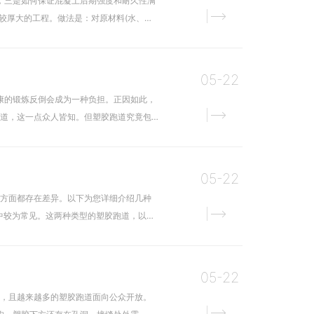
，三是如何保证混凝土后期强度和耐久性满
较厚大的工程。做法是：对原材料(水、
05-22
康的锻炼反倒会成为一种负担。正因如此，
跑道，这一点众人皆知。但塑胶跑道究竟包
05-22
等方面都存在差异。以下为您详细介绍几种
中较为常见。这两种类型的塑胶跑道，以其
05-22
道，且越来越多的塑胶跑道面向公众开放。