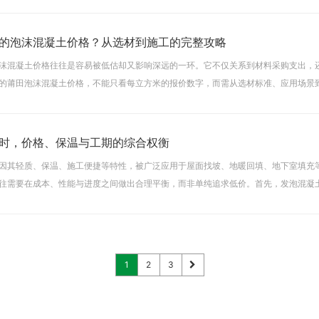
如家庭、医院、学校等。环氧地坪漆（油性）
的泡沫混凝土价格？从选材到施工的完整攻略
沫混凝土价格往往是容易被低估却又影响深远的一环。它不仅关系到材料采购支出，
的莆田泡沫混凝土价格，不能只看每立方米的报价数字，而需从选材标准、应用场景
同部位对泡沫混凝土的密度、强度和流动性要求差异较大——屋
时，价格、保温与工期的综合权衡
因其轻质、保温、施工便捷等特性，被广泛应用于屋面找坡、地暖回填、地下室填充
往需要在成本、性能与进度之间做出合理平衡，而非单纯追求低价。首先，发泡混凝
虽减少，但强度相应下降；若为满足承载要求而提高配比，成本
1
2
3