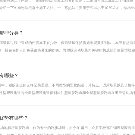
主要解决三个问题：一是如何确定混凝土的养护龄期，二是如何防止混凝土早期冻害
介绍一下冬季泡沫混凝土施工方法。一、蓄热法主要用于气温小于10℃左右，结构比
土在搅拌、运输和浇灌以后，还储备有相当的热量，以使水泥水
哪些分类？
而锻炼过程中造成的伤害亦不在少数。倘若锻炼保护措施未能落实到位，本应有益健
而生，旨在保护人们免受锻炼带来的伤害。而塑胶运动场最为关键的构成部分便是塑胶
呢？跑道类型依据跑道的结构差异，可将其分为透气跑道、复
有哪些？
建设中，塑胶跑道的选择至关重要。不同类型的塑胶跑道，其特点、适用场景以及价格
制构件型塑胶跑道与全塑型塑胶跑道预制构件型塑胶跑道和全塑型塑胶跑道在田径运动场
验，为专业运动员提供了优质的运动场地。它们具备出色
优势有哪些？
步场地解析塑胶跑道，作为专业的跑步场所，如今在 莆田，众多学校都在铺设塑胶跑