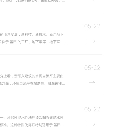
均，塑胶下方还存在孔洞，接缝处外露。在
05-22
业的飞速发展，新科技、新技术、新产品不
位于 莆田 的工厂、地下车库、地下室、
05-22
成分上看，宏阳兴建筑的水泥自流平主要由
能方面，环氧自流平在耐磨性、耐腐蚀性以
05-22
：一、环保性能水性地坪漆宏阳兴建筑水性
标准。这种特性使得它特别适用于 莆田 对