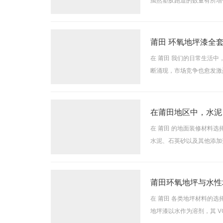
虽然塑胶跑道的数量有所增
这样的场地跑步，时常会出
莆田 环氧地坪漆全
在 莆田 我们的日常生活
断涌现，市场竞争也愈发激
办公室等场所，都开始使用
在莆田地区中，水泥
在 莆田 的地面装修材料
水泥、石英砂以及其他添加
及抗压强度等方面，相较于
莆田环氧地坪与水性
在 莆田 各类地坪材料的
地坪漆以水作为溶剂，其 