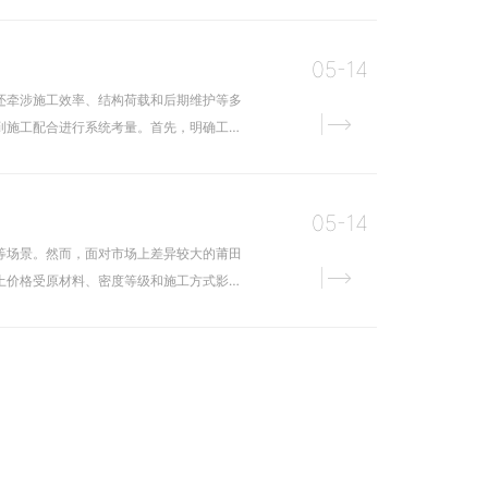
05-14
还牵涉施工效率、结构荷载和后期维护等多
到施工配合进行系统考量。首先，明确工程
05-14
等场景。然而，面对市场上差异较大的莆田
土价格受原材料、密度等级和施工方式影响