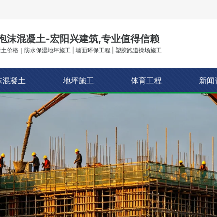
泡沫混凝土-宏阳兴建筑,专业值得信赖
土价格｜防水保湿地坪施工 | 墙面环保工程 | 塑胶跑道操场施工
沫混凝土
地坪施工
体育工程
新闻