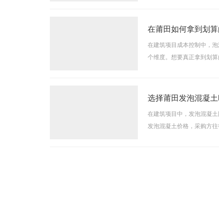
空气质量较为敏感的场所，
在莆田如何拿到划算
在建筑项目成本控制中，泡
个维度。想要真正拿到划算
需求是合理控价的前提。不
选择莆田发泡混凝土
在建筑项目中，发泡混凝土
发泡混凝土价格，采购方往
较大。密度越低，材料用量