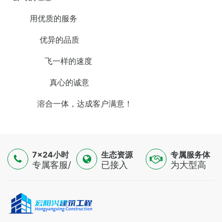
用优质的服务
优异的品质
飞一样的速度
真心的诚意
溶合一体，达成客户满意！
7×24小时
生态资源
专属服务体
服务
专属客服/
已接入
验
为大型高
技术专家/
16500+认
端制造
金融顾问
证供应
业，提供
三线支持
商，覆盖
一对一解
全球
决方案
100+国家