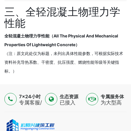
三、全轻混凝土物理力学
性能
全轻混凝土物理力学性能（All The Physical And Mechanical
Properties Of Lightweight Concrete）
（注：原文此处仅为标题，未列出具体性能参数，可根据实际技术
资料补充导热系数、干密度、抗压强度、燃烧性能等级等关键指
标。）
7×24小时
生态资源
专属服务体
服务
专属客服/
已接入
验
为大型高
技术专家/
16500+认
端制造
金融顾问
证供应
业，提供
三线支持
商，覆盖
一对一解
全球
决方案